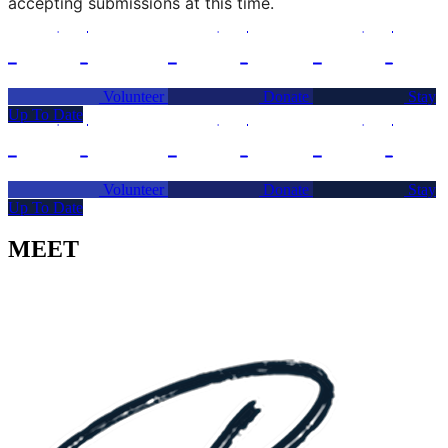
accepting submissions at this time.
Volunteer
Donate
Stay
Up To Date
Volunteer
Donate
Stay
Up To Date
MEET